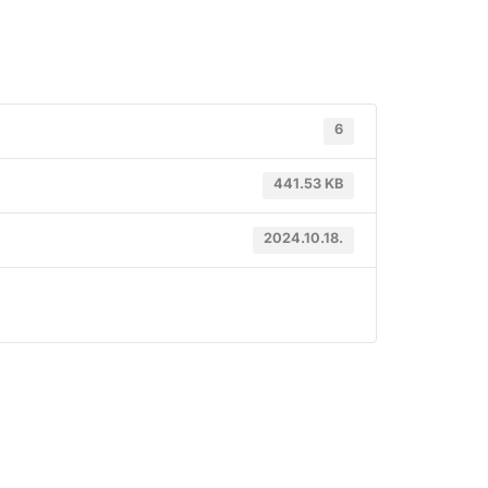
6
441.53 KB
2024.10.18.