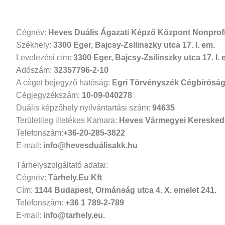
Cégnév:
Heves Duális Ágazati Képző Központ Nonprofit
Székhely:
3300 Eger, Bajcsy-Zsilinszky utca 17. I. em.
Levelezési cím:
3300 Eger, Bajcsy-Zsilinszky utca 17. I. 
Adószám:
32357796-2-10
A céget bejegyző hatóság:
Egri Törvényszék Cégbírósá
Cégjegyzékszám:
10-09-040278
Duális képzőhely nyilvántartási szám:
94635
Területileg illetékes Kamara:
Heves Vármegyei Kereskede
Telefonszám:
+36-20-285-3822
E-mail:
info@hevesduálisakk.hu
Tárhelyszolgáltató adatai:
Cégnév:
Tárhely.Eu Kft
Cím:
1144 Budapest, Ormánság utca 4. X. emelet 241.
Telefonszám:
+36 1 789-2-789
E-mail:
info@tarhely.eu.