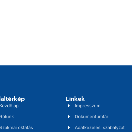
altérkép
Linkek
Kezdőlap
Impresszum
Rólunk
Dokumentumtár
Szakmai oktatás
Adatkezelési szabályzat