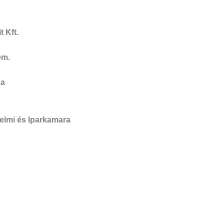
 Kft.
em.
ga
lmi és Iparkamara