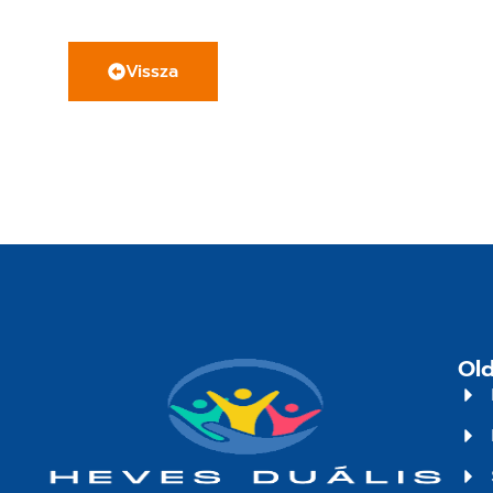
Vissza
Old