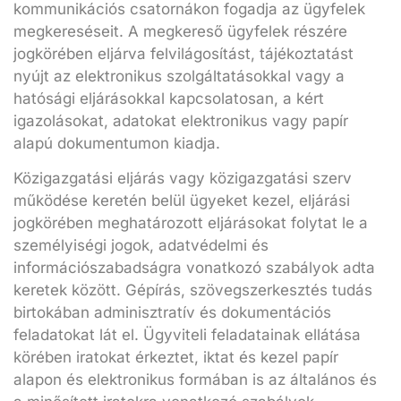
kommunikációs csatornákon fogadja az ügyfelek
megkereséseit. A megkereső ügyfelek részére
jogkörében eljárva felvilágosítást, tájékoztatást
nyújt az elektronikus szolgáltatásokkal vagy a
hatósági eljárásokkal kapcsolatosan, a kért
igazolásokat, adatokat elektronikus vagy papír
alapú dokumentumon kiadja.
Közigazgatási eljárás vagy közigazgatási szerv
működése keretén belül ügyeket kezel, eljárási
jogkörében meghatározott eljárásokat folytat le a
személyiségi jogok, adatvédelmi és
információszabadságra vonatkozó szabályok adta
keretek között. Gépírás, szövegszerkesztés tudás
birtokában adminisztratív és dokumentációs
feladatokat lát el. Ügyviteli feladatainak ellátása
körében iratokat érkeztet, iktat és kezel papír
alapon és elektronikus formában is az általános és