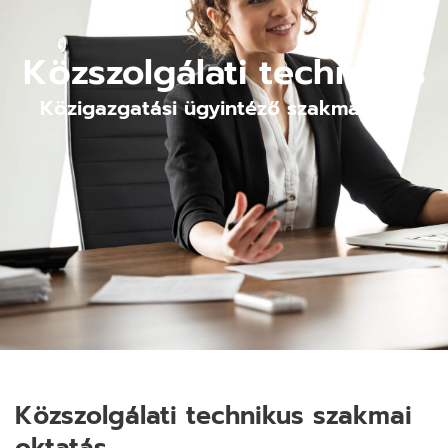
Közszolgálati technikus
Közigazgatási ügyintéző szakmairány
Közszolgálati technikus szakmai